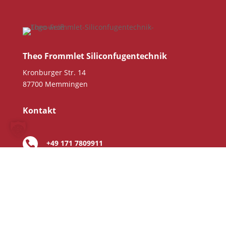
r
e
.
s
e
s
F
Theo Frommlet Siliconfugentechnik
e
Kronburger Str. 14
l
87700 Memmingen
d
l
e
Kontakt
e
r
+49 171 7809911

.
info@fugentechnik-mm.de


WhatsApp